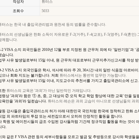
작성자
튜터스
조회수
5033
튜터스
는 한국 내 출입국관리법과 원천세 등의 법률을 준수합니다.
튜터스
의 선생님들은 한화 소득이 자유로운 F-2(거주), F-4(교포), F-5(영주), F-6(혼
함께합니다.
E-2 VISA 소지 외국인들은 2010년 12월 부로 지정된 원 근무처 외에 타 ‘일반기업’
졌습니다.
업무 사유 발생일로부터 15일 이내,
원 근무처 대표로부터 근무지추가신고서를 작성 받
D-2 VISA 소지 외국인들은 학사, 석사에 따라 주 20, 30시간 내의 일반 식음점 아르바이
있으나 회화 지도는 불가합니다.
저희
튜터스
에서는 통번역 업무만 가능합니다.
업무 사유 발생일로부터 15일 이내, 지도교수의 추천서를 가지고 출입국관리소에 신고.
또한
튜터스
의 교육은 '과외'가 아닌 일반적인 거래입니다.
법령상 '과외'라 함은 '① 초, 중, 고 대상의 ② 오직 학교 학업 향상에 대한 교육' 만을
교육만을 '과외'라 일컫습니다.
튜터스
의 레슨은 과외 교습이 아니므로 선생님들의 과외
활동 강사들은 출입국관리소의 허가 아래 대한민국 국민처럼 한국에 정착하고 한화 
직업 외
파트타임의 투잡 또는 세컨잡으로서 오히려 안정적인 활동을 합니다
.
타 학원 및 에이전시들의
급조 수입된 강사들처럼 기간제 정규직업
활동을 하는 것이 
니다
.
이와 같은 F VISA 관련 등의 세부사항들을 모르고 벌금 및 추방등으로 강사와 학생들