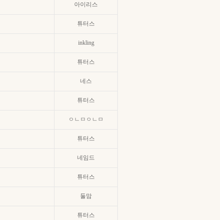
아이리스
튜터스
inkling
튜터스
네스
튜터스
ㅇㄴㅁㅇㄴㅁ
튜터스
네임드
튜터스
둘맘
튜터스